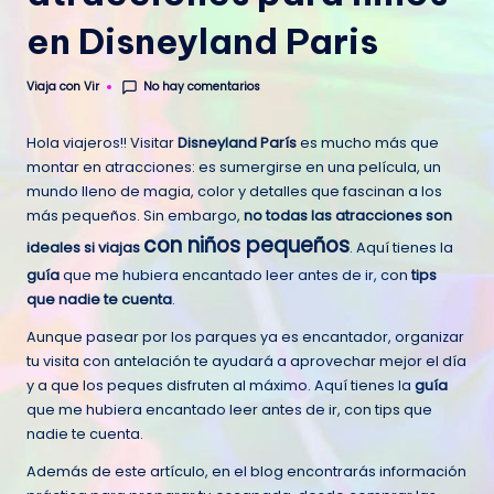
en Disneyland Paris
No hay comentarios
Viaja con Vir
Publicado
por
Hola viajeros!! Visitar
Disneyland París
es mucho más que
montar en atracciones: es sumergirse en una película, un
mundo lleno de magia, color y detalles que fascinan a los
más pequeños. Sin embargo,
no todas las atracciones son
con niños pequeños
ideales si viajas
. Aquí tienes la
guía
que me hubiera encantado leer antes de ir, con
tips
que nadie te cuenta
.
Aunque pasear por los parques ya es encantador, organizar
tu visita con antelación te ayudará a aprovechar mejor el día
y a que los peques disfruten al máximo. Aquí tienes la
guía
que me hubiera encantado leer antes de ir, con tips que
nadie te cuenta.
Además de este artículo, en el blog encontrarás información