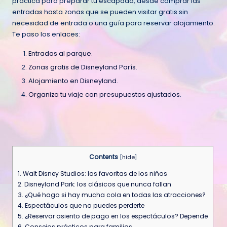
práctica para preparar tu escapada, desde comprar las
entradas hasta zonas que se pueden visitar gratis sin
necesidad de entrada o una guía para reservar alojamiento.
Te paso los enlaces:
Entradas al parque
.
Zonas gratis de Disneyland París
.
Alojamiento en Disneyland
.
Organiza tu viaje con presupuestos ajustados
.
Contents
[
hide
]
1.
Walt Disney Studios: las favoritas de los niños
2.
Disneyland Park: los clásicos que nunca fallan
3.
¿Qué hago si hay mucha cola en todas las atracciones?
4.
Espectáculos que no puedes perderte
5.
¿Reservar asiento de pago en los espectáculos? Depende
6.
Consejos prácticos para familias