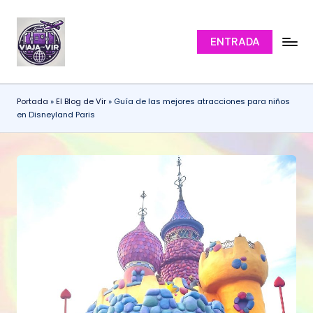
Saltar
ENTRADA
al
V
El
contenido
Blog
i
de
a
Viajes
Portada
»
El Blog de Vir
»
Guía de las mejores atracciones para niños
en Disneyland Paris
de
j
Vir
a
para
c
con
el
o
mínimo
n
presupuesto
organices
V
tus
ir
viajes
con
mis
ideas.